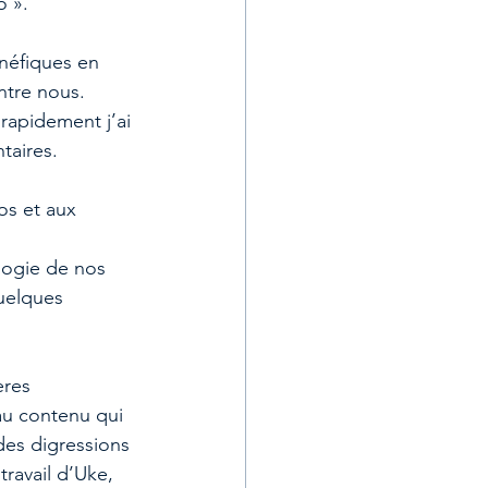
o ».
néfiques en 
ntre nous.
rapidement j’ai 
taires. 
os et aux 
logie de nos 
uelques 
ères 
au contenu qui 
 des digressions 
ravail d’Uke, 