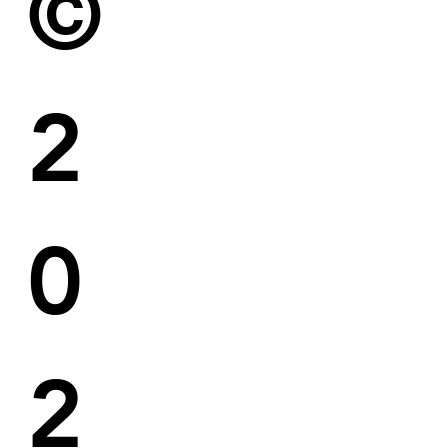
©
2
0
2