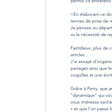
permis «d’entretenir 
<En élaborant ce doc
termes de prise de r
Je pensais au départ
vu la nécessité de r
Fastidieux, plus de 
articles...
J’ai essayé d’organi
partages ainsi que l
coquilles et une écri
Grâce à Perry, que j
"dynamique" qui vous
vous intéresse sachan
» et que l’on passe 