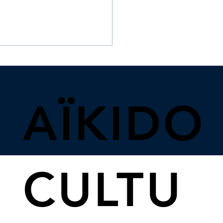
AÏKIDO
ages de grades & BF
CULTU