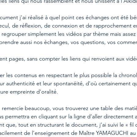
les liens qui nous rassemblent et nous unissent à l’Aïkid
ument j'ai réalisé à quel point ces échanges ont été bé
ecul, de réflexion, de connexion et de rapprochement e
 regrouper simplement les vidéos par thème mais assez 
eprendre aussi nos échanges, vos questions, vos commen
cent pages, sans compter les liens qui renvoient aux vidé
ser les contenus en respectant le plus possible la chrono
eur authenticité et leur spontanéité, d'où certainement q
ture empreinte d'oralité.
e remercie beaucoup, vous trouverez une table des mati
 permettra en cliquant sur la ligne d’aller directement 
t que, tout en structurant le document, j’ai suivi le « fil
facilement de l’enseignement de Maître YAMAGUCHI au t