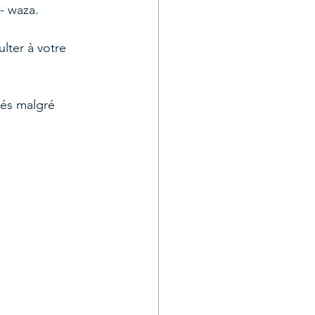
- waza.
lter à votre 
tés malgré 