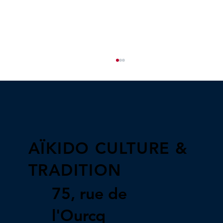
Le travail de Uke
AÏKIDO CULTURE &
TRADITION
75, rue de
l'Ourcq